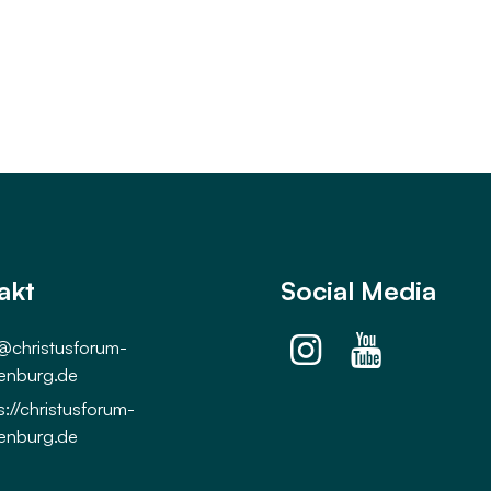
akt
Social Media
@​christusforum-
enburg.​de
s://christusforum-
enburg.​de